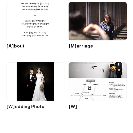
[A]bout
[M]arriage
[W]edding Photo
[W]