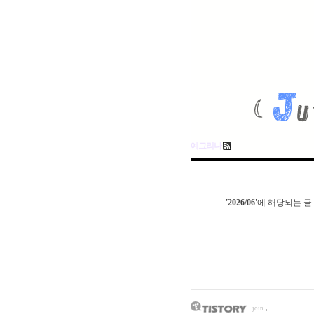
예그리나
stbook
Admin
Write
sidebar open
'2026/06'
에 해당되는 글 
join